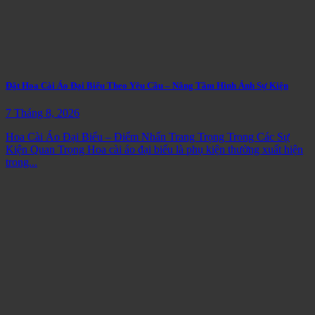
Đặt Hoa Cài Áo Đại Biểu Theo Yêu Cầu – Nâng Tầm Hình Ảnh Sự Kiện
7 Tháng 8, 2026
Hoa Cài Áo Đại Biểu – Điểm Nhấn Trang Trọng Trong Các Sự
Kiện Quan Trọng Hoa cài áo đại biểu là phụ kiện thường xuất hiện
trong...