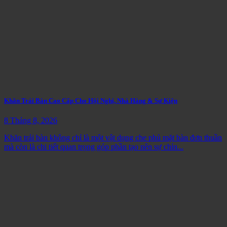
Khăn Trải Bàn Cao Cấp Cho Hội Nghị, Nhà Hàng & Sự Kiện
8 Tháng 8, 2026
Khăn trải bàn không chỉ là một vật dụng che phủ mặt bàn đơn thuần
mà còn là chi tiết quan trọng góp phần tạo nên sự chỉn...