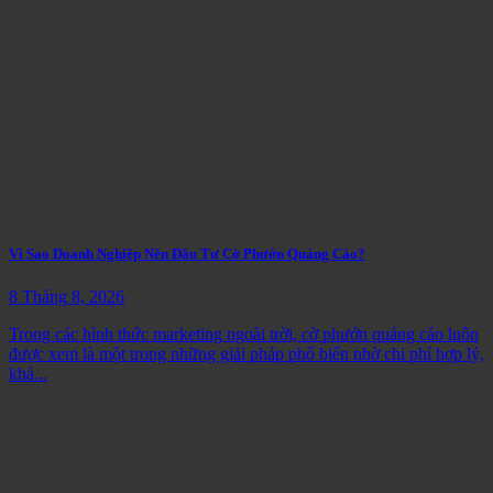
Vì Sao Doanh Nghiệp Nên Đầu Tư Cờ Phướn Quảng Cáo?
8 Tháng 8, 2026
Trong các hình thức marketing ngoài trời, cờ phướn quảng cáo luôn
được xem là một trong những giải pháp phổ biến nhờ chi phí hợp lý,
khả...