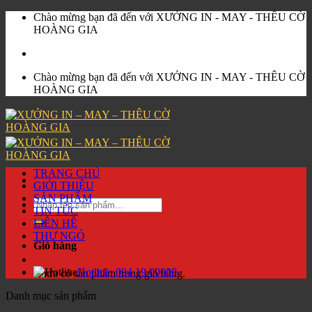
Skip
Chào mừng bạn đã đến với XƯỞNG IN - MAY - THÊU CỜ
to
HOÀNG GIA
content
Chào mừng bạn đã đến với XƯỞNG IN - MAY - THÊU CỜ
HOÀNG GIA
TRANG CHỦ
GIỚI THIỆU
SẢN PHẨM
Tìm
TIN TỨC
kiếm:
LIÊN HỆ
THƯ NGỎ
Giỏ hàng
Hotline:
094 19 00000
Chưa có sản phẩm trong giỏ hàng.
Danh mục sản phẩm