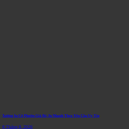
Xưởng In Cờ Phướn Giá Rẻ, In Nhanh Theo Yêu Cầu Uy Tín
8 Tháng 8, 2026