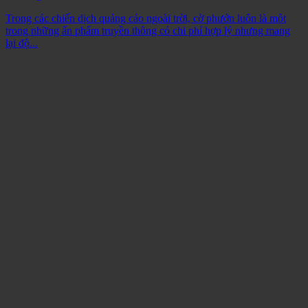
Trong các chiến dịch quảng cáo ngoài trời, cờ phướn luôn là một
trong những ấn phẩm truyền thông có chi phí hợp lý nhưng mang
lại độ...