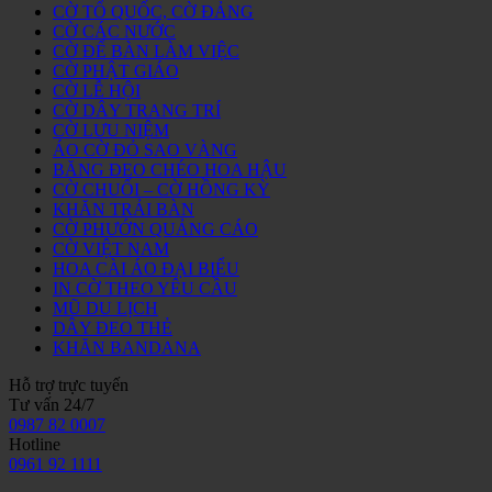
CỜ TỔ QUỐC, CỜ ĐẢNG
CỜ CÁC NƯỚC
CỜ ĐỂ BÀN LÀM VIỆC
CỜ PHẬT GIÁO
CỜ LỄ HỘI
CỜ DÂY TRANG TRÍ
CỜ LƯU NIỆM
ÁO CỜ ĐỎ SAO VÀNG
BĂNG ĐEO CHÉO HOA HẬU
CỜ CHUỐI – CỜ HỒNG KỲ
KHĂN TRẢI BÀN
CỜ PHƯỚN QUẢNG CÁO
CỜ VIỆT NAM
HOA CÀI ÁO ĐẠI BIỂU
IN CỜ THEO YÊU CẦU
MŨ DU LỊCH
DÂY ĐEO THẺ
KHĂN BANDANA
Hỗ trợ trực tuyến
Tư vấn 24/7
0987 82 0007
Hotline
0961 92 1111