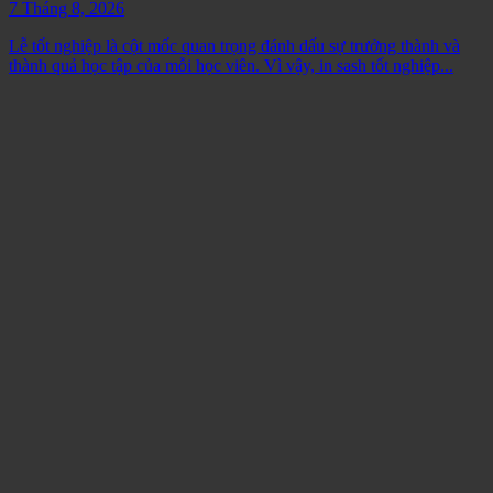
7 Tháng 8, 2026
Lễ tốt nghiệp là cột mốc quan trọng đánh dấu sự trưởng thành và
thành quả học tập của mỗi học viên. Vì vậy, in sash tốt nghiệp...