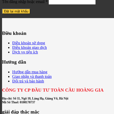
Bắt
Tên đăng nhập hoặc email
*
buộc
Đặt lại mật khẩu
Điều khoản
Điều khoản sử dụng
Điều khoản giao dịch
Dịch vụ tiện ích
Hướng dẫn
Hướng dẫn mua hàng
Giao nhận và thanh toán
Đổi trả và bảo hành
CÔNG TY CP ĐẦU TƯ TOÀN CẦU HOÀNG GIA
Địa chỉ: Số 11, Ngõ 10, Láng Hạ, Giảng Võ, Hà Nội
Mã Số Thuế: 0108170737
giải đáp thắc mắc