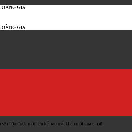
Ờ HOÀNG GIA
Ờ HOÀNG GIA
 sẽ nhận được một liên kết tạo mật khẩu mới qua email.