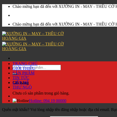
Skip
Chào mừng bạn đã đến với XƯỞNG IN - MAY - THÊU C
to
content
Chào mừng bạn đã đến với XƯỞNG IN - MAY - THÊU C
TRANG CHỦ
Tìm
GIỚI THIỆU
kiếm:
SẢN PHẨM
TIN TỨC
LIÊN HỆ
Giỏ hàng
THƯ NGỎ
Chưa có sản phẩm trong giỏ hàng.
Hotline:
094 19 00000
Quên mật khẩu? Vui lòng nhập tên đăng nhập hoặc địa chỉ email. Bạn