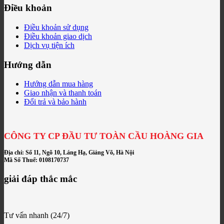
Điều khoản
Điều khoản sử dụng
Điều khoản giao dịch
Dịch vụ tiện ích
Hướng dẫn
Hướng dẫn mua hàng
Giao nhận và thanh toán
Đổi trả và bảo hành
CÔNG TY CP ĐẦU TƯ TOÀN CẦU HOÀNG GIA
Địa chỉ: Số 11, Ngõ 10, Láng Hạ, Giảng Võ, Hà Nội
Mã Số Thuế: 0108170737
giải đáp thắc mắc
Tư vấn nhanh (24/7)