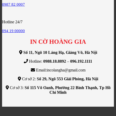
0987 82 0007
Hotline 24/7
094 19 00000
IN CỜ HOÀNG GIA
Số 11, Ngõ 10 Láng Hạ, Giảng Võ, Hà Nội
Hotline:
0988.18.8892
–
096.192.1111
Email:incolangha@gmail.com
Cơ sở 2:
Số 29, Ngõ 553 Giải Phóng, Hà Nội
Cơ sở 3:
Số 115 Võ Oanh, Phường 22 Bình Thạnh, Tp Hồ
Chí Minh