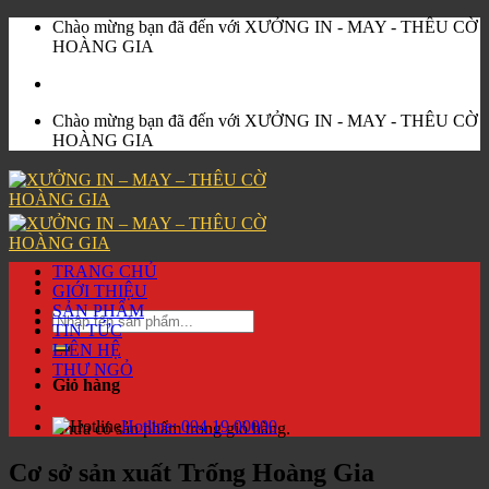
Skip
Chào mừng bạn đã đến với XƯỞNG IN - MAY - THÊU CỜ
to
HOÀNG GIA
content
Chào mừng bạn đã đến với XƯỞNG IN - MAY - THÊU CỜ
HOÀNG GIA
TRANG CHỦ
GIỚI THIỆU
SẢN PHẨM
Tìm
TIN TỨC
kiếm:
LIÊN HỆ
THƯ NGỎ
Giỏ hàng
Hotline:
094 19 00000
Chưa có sản phẩm trong giỏ hàng.
Cơ sở sản xuất Trống Hoàng Gia