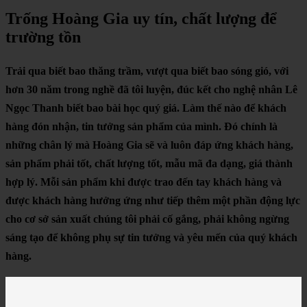
Trống Hoàng Gia uy tín, chất lượng để
trường tồn
Trải qua biết bao thăng trầm, vượt qua biết bao sóng gió, với
hơn 30 năm trong nghề đã tôi luyện, đúc kết cho nghệ nhân Lê
Ngọc Thanh biết bao bài học quý giá. Làm thế nào để khách
hàng đón nhận, tin tưởng sản phẩm của mình. Đó chính là
những chân lý mà Hoàng Gia sẽ và luôn đáp ứng khách hàng,
sản phẩm phải tốt, chất lượng tốt, mẫu mã đa dạng, giá thành
hợp lý. Mỗi sản phẩm khi được trao đến tay khách hàng và
được khách hàng hưởng ứng như tiếp thêm một phần động lực
cho cơ sở sản xuất chúng tôi phải cố gắng, phải không ngừng
sáng tạo để không phụ sự tin tưởng và yêu mến của quý khách
hàng.