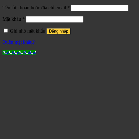
Tên tài khoản hoặc địa chỉ email
*
Mật khẩu
*
Ghi nhớ mật khẩu
Đăng nhập
Quên mật khẩu?
Call Now Button