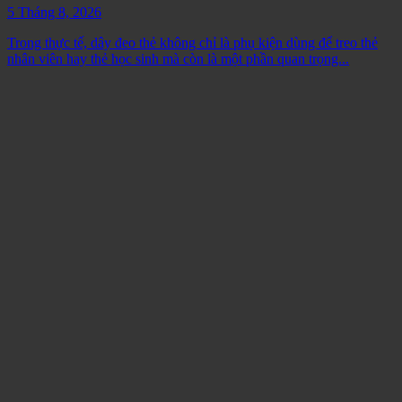
5 Tháng 8, 2026
Trong thực tế, dây đeo thẻ không chỉ là phụ kiện dùng để treo thẻ
nhân viên hay thẻ học sinh mà còn là một phần quan trọng...