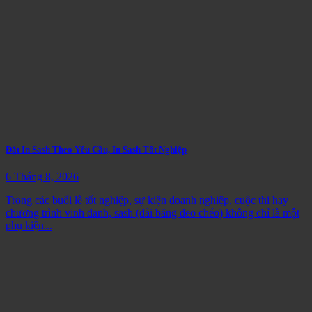
Đặt In Sash Theo Yêu Cầu, In Sash Tốt Nghiệp
6 Tháng 8, 2026
Trong các buổi lễ tốt nghiệp, sự kiện doanh nghiệp, cuộc thi hay
chương trình vinh danh, sash (dải băng đeo chéo) không chỉ là một
phụ kiện...