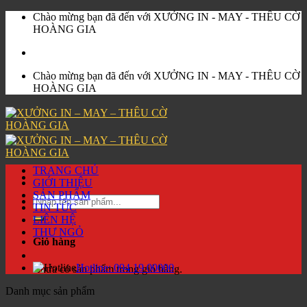
Skip
Chào mừng bạn đã đến với XƯỞNG IN - MAY - THÊU CỜ
to
HOÀNG GIA
content
Chào mừng bạn đã đến với XƯỞNG IN - MAY - THÊU CỜ
HOÀNG GIA
TRANG CHỦ
GIỚI THIỆU
SẢN PHẨM
Tìm
TIN TỨC
kiếm:
LIÊN HỆ
THƯ NGỎ
Giỏ hàng
Hotline:
094 19 00000
Chưa có sản phẩm trong giỏ hàng.
Danh mục sản phẩm