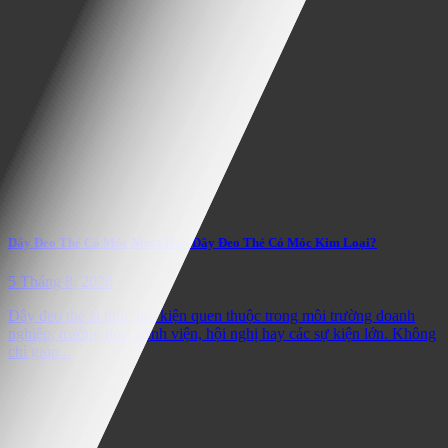
Dây Đeo Thẻ Có Móc Nhựa Hay Dây Đeo Thẻ Có Móc Kim Loại?
5 Tháng 8, 2026
Dây đeo thẻ là một phụ kiện quen thuộc trong môi trường doanh
nghiệp, trường học, bệnh viện, hội nghị hay các sự kiện lớn. Không
chỉ giúp...