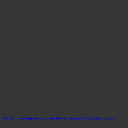
Dây đeo thẻ in logo theo yêu cầu, thiết kế riêng tại Xưởng In Hoàng Gia