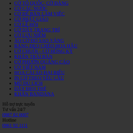
CỜ TỔ QUỐC, CỜ ĐẢNG
CỜ CÁC NƯỚC
CỜ ĐỂ BÀN LÀM VIỆC
CỜ PHẬT GIÁO
CỜ LỄ HỘI
CỜ DÂY TRANG TRÍ
CỜ LƯU NIỆM
ÁO CỜ ĐỎ SAO VÀNG
BĂNG ĐEO CHÉO HOA HẬU
CỜ CHUỐI – CỜ HỒNG KỲ
KHĂN TRẢI BÀN
CỜ PHƯỚN QUẢNG CÁO
CỜ VIỆT NAM
HOA CÀI ÁO ĐẠI BIỂU
IN CỜ THEO YÊU CẦU
MŨ DU LỊCH
DÂY ĐEO THẺ
KHĂN BANDANA
Hỗ trợ trực tuyến
Tư vấn 24/7
0987 82 0007
Hotline
0961 92 1111