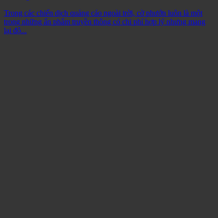
Trong các chiến dịch quảng cáo ngoài trời, cờ phướn luôn là một
trong những ấn phẩm truyền thông có chi phí hợp lý nhưng mang
lại độ...