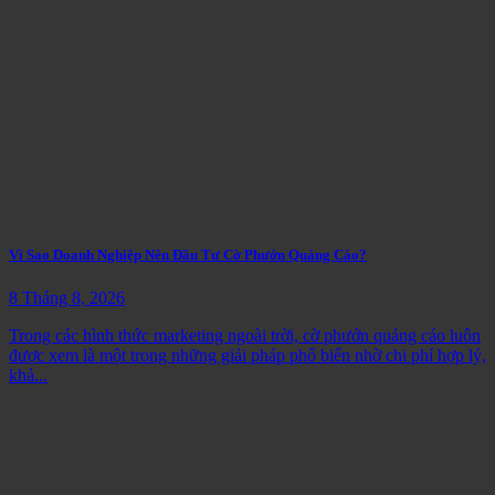
Vì Sao Doanh Nghiệp Nên Đầu Tư Cờ Phướn Quảng Cáo?
8 Tháng 8, 2026
Trong các hình thức marketing ngoài trời, cờ phướn quảng cáo luôn
được xem là một trong những giải pháp phổ biến nhờ chi phí hợp lý,
khả...