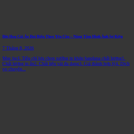
Đặt Hoa Cài Áo Đại Biểu Theo Yêu Cầu – Nâng Tầm Hình Ảnh Sự Kiện
7 Tháng 8, 2026
Mục lụcI. Tiêu chí lựa chọn xưởng in khăn bandana chất lượng1.
Chất lượng in ấn2. Chất liệu vải đa dạng3. Giá thành hợp lý4. Dịch
vụ chuyên...