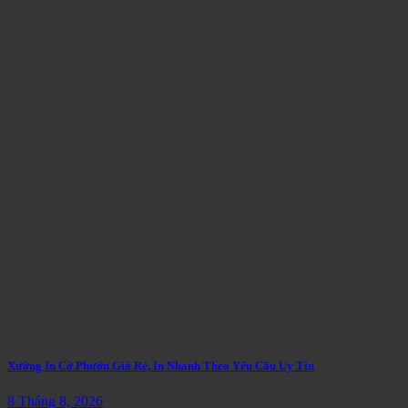
Xưởng In Cờ Phướn Giá Rẻ, In Nhanh Theo Yêu Cầu Uy Tín
8 Tháng 8, 2026