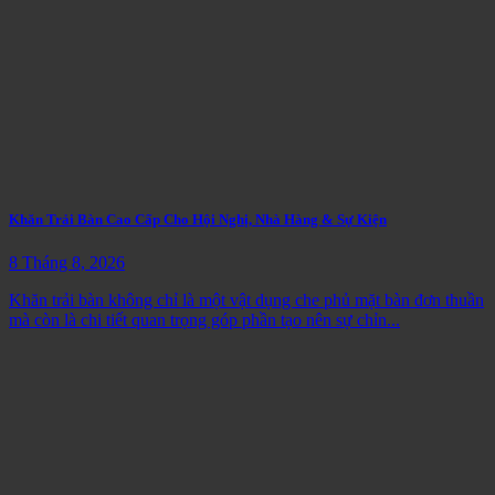
Khăn Trải Bàn Cao Cấp Cho Hội Nghị, Nhà Hàng & Sự Kiện
8 Tháng 8, 2026
Khăn trải bàn không chỉ là một vật dụng che phủ mặt bàn đơn thuần
mà còn là chi tiết quan trọng góp phần tạo nên sự chỉn...