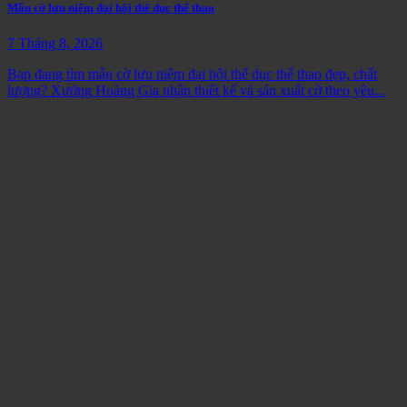
Mẫu cờ lưu niệm đại hội thể dục thể thao
7 Tháng 8, 2026
Bạn đang tìm mẫu cờ lưu niệm đại hội thể dục thể thao đẹp, chất
lượng? Xưởng Hoàng Gia nhận thiết kế và sản xuất cờ theo yêu...