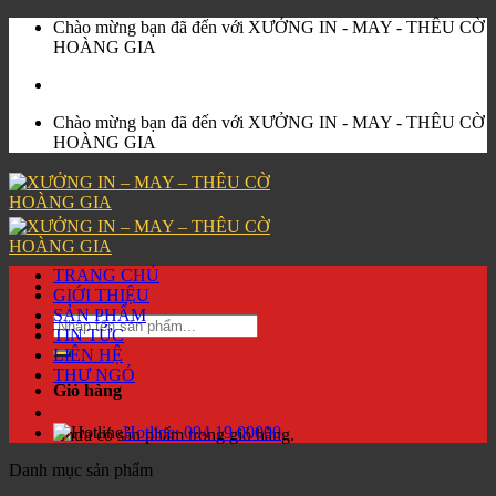
Skip
Chào mừng bạn đã đến với XƯỞNG IN - MAY - THÊU CỜ
to
HOÀNG GIA
content
Chào mừng bạn đã đến với XƯỞNG IN - MAY - THÊU CỜ
HOÀNG GIA
TRANG CHỦ
GIỚI THIỆU
SẢN PHẨM
Tìm
TIN TỨC
kiếm:
LIÊN HỆ
THƯ NGỎ
Giỏ hàng
Hotline:
094 19 00000
Chưa có sản phẩm trong giỏ hàng.
Danh mục sản phẩm