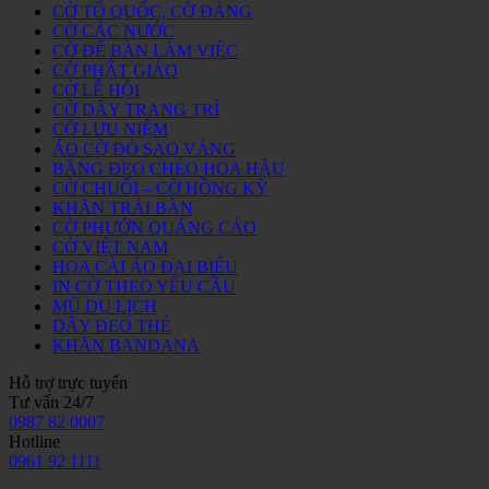
CỜ TỔ QUỐC, CỜ ĐẢNG
CỜ CÁC NƯỚC
CỜ ĐỂ BÀN LÀM VIỆC
CỜ PHẬT GIÁO
CỜ LỄ HỘI
CỜ DÂY TRANG TRÍ
CỜ LƯU NIỆM
ÁO CỜ ĐỎ SAO VÀNG
BĂNG ĐEO CHÉO HOA HẬU
CỜ CHUỐI – CỜ HỒNG KỲ
KHĂN TRẢI BÀN
CỜ PHƯỚN QUẢNG CÁO
CỜ VIỆT NAM
HOA CÀI ÁO ĐẠI BIỂU
IN CỜ THEO YÊU CẦU
MŨ DU LỊCH
DÂY ĐEO THẺ
KHĂN BANDANA
Hỗ trợ trực tuyến
Tư vấn 24/7
0987 82 0007
Hotline
0961 92 1111