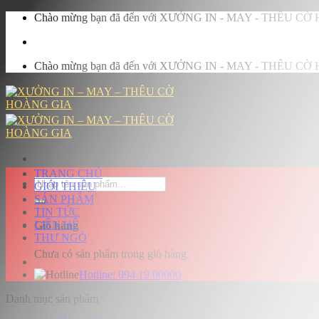
Skip
Chào mừng bạn đã đến với XƯỞNG IN - MAY - THÊU C
to
content
Chào mừng bạn đã đến với XƯỞNG IN - MAY - THÊU C
TRANG CHỦ
Tìm
GIỚI THIỆU
kiếm:
SẢN PHẨM
TIN TỨC
LIÊN HỆ
Giỏ hàng
THƯ NGỎ
Chưa có sản phẩm trong giỏ hàng.
Hotline:
094 19 00000
Danh mục sản phẩm