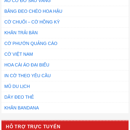
ÁO CỜ ĐỎ SAO VÀNG
BĂNG ĐEO CHÉO HOA HẬU
CỜ CHUỐI – CỜ HỒNG KỲ
KHĂN TRẢI BÀN
CỜ PHƯỚN QUẢNG CÁO
CỜ VIỆT NAM
HOA CÀI ÁO ĐẠI BIỂU
IN CỜ THEO YÊU CẦU
MŨ DU LỊCH
DÂY ĐEO THẺ
KHĂN BANDANA
HỖ TRỢ TRỰC TUYẾN