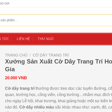
NG GIA
N TỨC
LIÊN HỆ
THƯ NGỎ
TRANG CHỦ
/
CỜ DÂY TRANG TRÍ
Xưởng Sản Xuất Cờ Dây Trang Trí H
Gia
20.000
VNĐ
Cờ dây trang trí
thường được treo dọc các tuyến đường, c
quan, trường học, công viên, công trường…nhằm mục đích tr
cho ngày Lễ hội, khai trương, khai giảng hoặc một sự kiên tro
nào đó.
Cờ dây nhiêu màu
sắc khác nhau như: xanh, đỏ, c