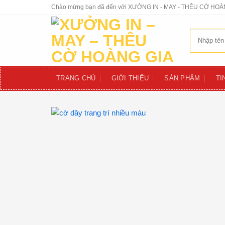
Skip
Chào mừng bạn đã đến với XƯỞNG IN - MAY - THÊU CỜ HOÀ
to
content
Tìm
kiếm:
TRANG CHỦ
GIỚI THIỆU
SẢN PHẨM
TI