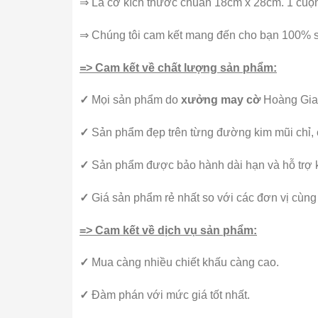
⇒ Lá cờ kích thước chuẩn 18cm x 28cm. 1 cuộ
⇒ Chúng tôi cam kết mang đến cho bạn 100% sư
=
> Cam kết về chất lượng sản phẩm:
✓
Mọi sản phẩm do
xưởng may cờ
Hoàng Gia 
✓
Sản phẩm đẹp trên từng đường kim mũi chỉ, c
✓
Sản phẩm được bảo hành dài hạn và hỗ trợ kỹ 
✓
Giá sản phẩm rẻ nhất so với các đơn vị cùn
=> Cam kết về dịch vụ sản phẩm:
✓
Mua càng nhiều chiết khấu càng cao.
✓
Đàm phán với mức giá tốt nhất.