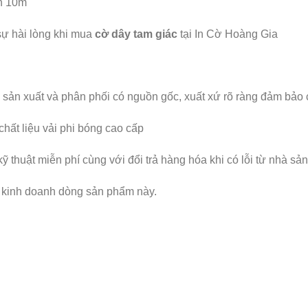
n 10m
̣ hài lòng khi mua
cờ dây tam giác
tại In Cờ Hoàng Gia
sản xuất và phân phối có nguồn gốc, xuất xứ rõ ràng đảm bảo 
hất liệu vải phi bóng cao cấp
thuật miễn phí cùng với đổi trả hàng hóa khi có lỗi từ nhà sản
g kinh doanh dòng sản phẩm này.