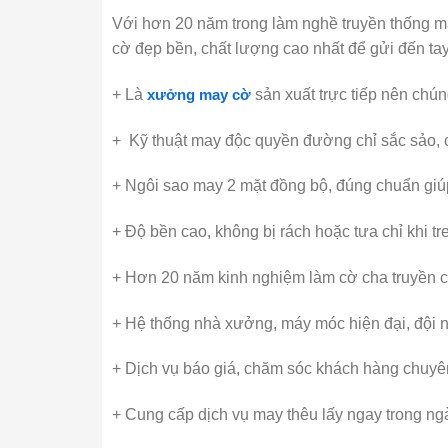
Với hơn 20 năm trong làm nghề truyền thống ma
cờ đẹp bền, chất lượng cao nhất để gửi đến ta
+ Là
xưởng may cờ
sản xuất trực tiếp nên chú
+ Kỹ thuật may độc quyền đường chỉ sắc sảo, c
+ Ngôi sao may 2 mặt đồng bộ, đúng chuẩn giúp
+ Độ bền cao, không bị rách hoặc tưa chỉ khi treo
+ Hơn 20 năm kinh nghiệm làm cờ cha truyền c
+ Hệ thống nhà xưởng, máy móc hiện đại, đội n
+ Dịch vụ báo giá, chăm sóc khách hàng chuyên 
+ Cung cấp dịch vụ may thêu lấy ngay trong ng