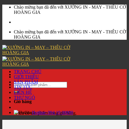
Skip
Chào mừng bạn đã đến với XƯỞNG IN - MAY - THÊU CỜ
to
HOÀNG GIA
content
Chào mừng bạn đã đến với XƯỞNG IN - MAY - THÊU CỜ
HOÀNG GIA
TRANG CHỦ
GIỚI THIỆU
SẢN PHẨM
Tìm
TIN TỨC
kiếm:
LIÊN HỆ
THƯ NGỎ
Giỏ hàng
Hotline:
094 19 00000
Chưa có sản phẩm trong giỏ hàng.