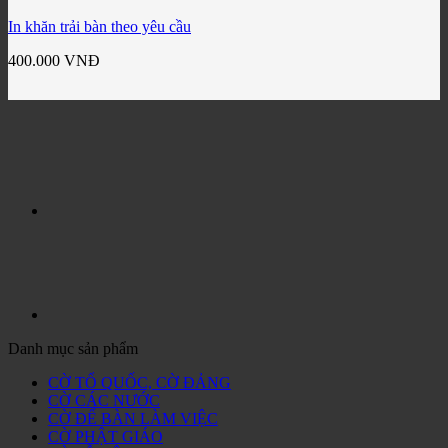
In khăn trải bàn theo yêu cầu
400.000
VNĐ
Danh mục sản phẩm
CỜ TỔ QUỐC, CỜ ĐẢNG
CỜ CÁC NƯỚC
CỜ ĐỂ BÀN LÀM VIỆC
CỜ PHẬT GIÁO