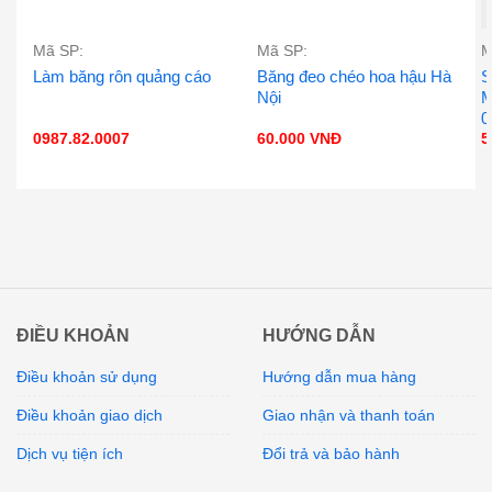
Mã SP:
Mã SP:
M
Làm băng rôn quảng cáo
Băng đeo chéo hoa hậu Hà
S
Nội
M
0
0987.82.0007
60.000
VNĐ
5
ĐIỀU KHOẢN
HƯỚNG DẪN
Điều khoản sử dụng
Hướng dẫn mua hàng
Điều khoản giao dịch
Giao nhận và thanh toán
Dịch vụ tiện ích
Đổi trả và bảo hành