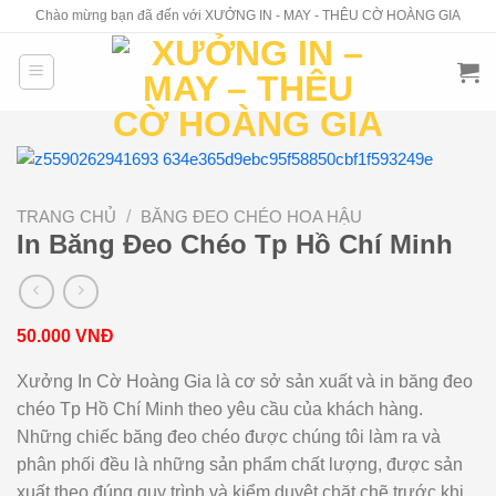
Skip
Chào mừng bạn đã đến với XƯỞNG IN - MAY - THÊU CỜ HOÀNG GIA
to
content
TRANG CHỦ
/
BĂNG ĐEO CHÉO HOA HẬU
In Băng Đeo Chéo Tp Hồ Chí Minh
50.000
VNĐ
Xưởng In Cờ Hoàng Gia là cơ sở sản xuất và in băng đeo
chéo Tp Hồ Chí Minh theo yêu cầu của khách hàng.
Những chiếc băng đeo chéo được chúng tôi làm ra và
phân phối đều là những sản phẩm chất lượng, được sản
xuất theo đúng quy trình và kiểm duyệt chặt chẽ trước khi