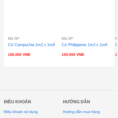
Mã SP:
Mã SP:
M
Cờ Campuchia 1m2 x 1m8
Cờ Philippines 1m2 x 1m8
C
100.000
VNĐ
100.000
VNĐ
2
ĐIỀU KHOẢN
HƯỚNG DẪN
Điều khoản sử dụng
Hướng dẫn mua hàng