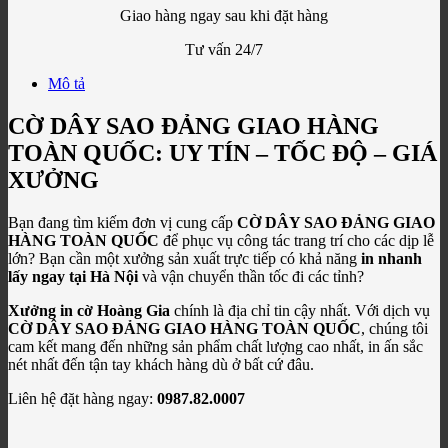
Giao hàng ngay sau khi đặt hàng
Tư vấn 24/7
Mô tả
CỜ DÂY SAO ĐẢNG GIAO HÀNG
TOÀN QUỐC: UY TÍN – TỐC ĐỘ – GIÁ
XƯỞNG
Bạn đang tìm kiếm đơn vị cung cấp
CỜ DÂY SAO ĐẢNG GIAO
HÀNG TOÀN QUỐC
để phục vụ công tác trang trí cho các dịp lễ
lớn? Bạn cần một xưởng sản xuất trực tiếp có khả năng
in nhanh
lấy ngay tại Hà Nội
và vận chuyển thần tốc đi các tỉnh?
Xưởng in cờ Hoàng Gia
chính là địa chỉ tin cậy nhất. Với dịch vụ
CỜ DÂY SAO ĐẢNG GIAO HÀNG TOÀN QUỐC
, chúng tôi
cam kết mang đến những sản phẩm chất lượng cao nhất, in ấn sắc
nét nhất đến tận tay khách hàng dù ở bất cứ đâu.
Liên hệ đặt hàng ngay:
0987.82.0007