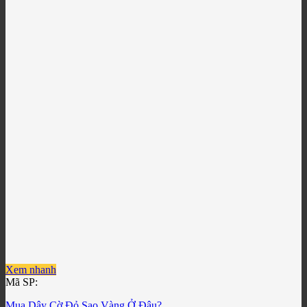
Xem nhanh
Mã SP:
Mua Dây Cờ Đỏ Sao Vàng Ở Đâu?