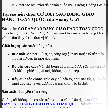
In 2 mặt sắc nét, màu đỏ chuẩn quốc kỳ. Xưởng Hoàng Gia cam
Tại sao nên chọn CỜ DÂY SAO ĐẢNG GIAO
HÀNG TOÀN QUỐC của Hoàng Gia?
Sản phẩm
CỜ DÂY SAO ĐẢNG GIAO HÀNG TOÀN QUỐC
của chúng tôi sở hữu những ưu điểm vượt trội mà khách hàng khó
có thể tìm thấy ở các đơn vị bán lẻ:
Chất lượng sản xuất hàng đầu
In 2 mặt sắc nét:
Sử dụng công nghệ in kỹ thuật số tiên tiến
giúp lá cờ đẹp từ mọi góc nhìn.
Độ bền cực cao:
Vải phi bóng dày, chịu được sức gió và thời
tiết khắc nghiệt ngoài trời, không bị tưa mép.
Dây dù chắc chắn:
Trục dây dù bản to, chịu lực tốt, giúp kéo
căng dọc các tuyến đường dài mà không lo bị đứt.
Sản xuất theo yêu cầu riêng
Chúng tôi không chỉ có các mẫu sẵn mà còn nhận đặt làm
CỜ
DÂY SAO ĐẢNG GIAO HÀNG TOÀN QUỐC
với kích thước