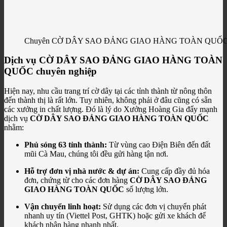
Chuyên CỜ DÂY SAO ĐẢNG GIAO HÀNG TOÀN QUỐC thần tốc. 
Dịch vụ CỜ DÂY SAO ĐẢNG GIAO HÀNG TOÀN
QUỐC chuyên nghiệp
Hiện nay, nhu cầu trang trí cờ dây tại các tỉnh thành từ nông thôn
đến thành thị là rất lớn. Tuy nhiên, không phải ở đâu cũng có sẵn
các xưởng in chất lượng. Đó là lý do Xưởng Hoàng Gia đẩy mạnh
dịch vụ
CỜ DÂY SAO ĐẢNG GIAO HÀNG TOÀN QUỐC
nhằm:
Phủ sóng 63 tỉnh thành:
Từ vùng cao Điện Biên đến đất
mũi Cà Mau, chúng tôi đều gửi hàng tận nơi.
Hỗ trợ đơn vị nhà nước & dự án:
Cung cấp đầy đủ hóa
đơn, chứng từ cho các đơn hàng
CỜ DÂY SAO ĐẢNG
GIAO HÀNG TOÀN QUỐC
số lượng lớn.
Vận chuyển linh hoạt:
Sử dụng các đơn vị chuyển phát
nhanh uy tín (Viettel Post, GHTK) hoặc gửi xe khách để
khách nhận hàng nhanh nhất.