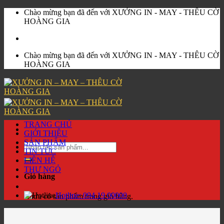
Skip
Chào mừng bạn đã đến với XƯỞNG IN - MAY - THÊU CỜ
to
HOÀNG GIA
content
Chào mừng bạn đã đến với XƯỞNG IN - MAY - THÊU CỜ
HOÀNG GIA
TRANG CHỦ
GIỚI THIỆU
SẢN PHẨM
Tìm
TIN TỨC
kiếm:
LIÊN HỆ
THƯ NGỎ
Giỏ hàng
Hotline:
094 19 00000
Chưa có sản phẩm trong giỏ hàng.