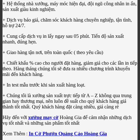
+ Hệ thống nhà xưởng, máy móc hiện đại, đội ngũ công nhân in ấn,
sản xuất giàu kinh nghiệm.
+ Dịch vụ báo giá, chăm sóc khách hàng chuyên nghiệp, tận tình,
hỗ trợ 24/7.
+ Cung cấp dịch vụ in lấy ngay sau 05 phút. Tiến độ sản xuất
nhanh, đúng hẹn.
+ Giao hàng tận nơi, trên toàn quốc ( theo yêu cầu)
+ Chiết khấu % cao cho người đặt hàng, giảm giá cho các lần in tiếp
theo. Hàng tháng chúng tôi sẽ đưa ra nhiều chương trình khuyến
mãi đến khách hàng.
+ In test mẫu trước khi sản xuất hàng loạt.
+ Chúng tôi là xưởng sản xuất trực tiếp từ A – Z không qua trung
gian hay thương mại, nên luôn đề suất cho quý khách hàng giá
thành tốt nhất. Quý khách hàng đặt càng nhiều, giá càng rẻ
Hãy đến với
xưởng may cờ
Hoàng Gia để cảm nhận những dịch
vụ tốt nhất và những sản phẩm tốt nhất
Xem Thêm :
In Cờ Phướn Quảng Cáo Hoàng Gia