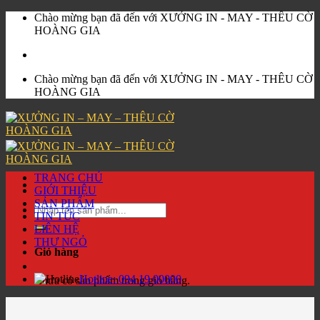
Skip
Chào mừng bạn đã đến với XƯỞNG IN - MAY - THÊU CỜ
to
HOÀNG GIA
content
Chào mừng bạn đã đến với XƯỞNG IN - MAY - THÊU CỜ
HOÀNG GIA
TRANG CHỦ
GIỚI THIỆU
SẢN PHẨM
Tìm
TIN TỨC
kiếm:
LIÊN HỆ
THƯ NGỎ
Giỏ hàng
Hotline:
094 19 00000
Chưa có sản phẩm trong giỏ hàng.