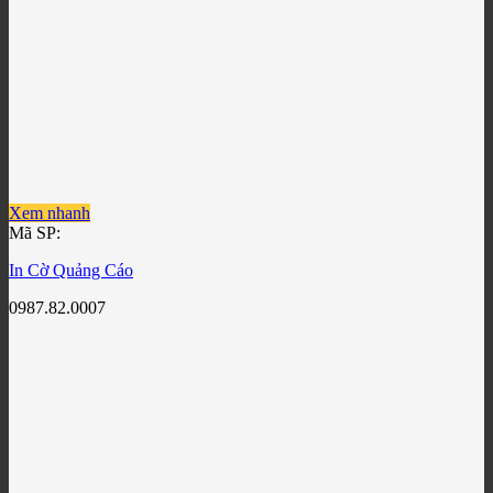
Xem nhanh
Mã SP:
In Cờ Quảng Cáo
0987.82.0007