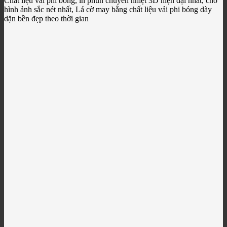
Chất liệu vải phi bóng, in phun chuyển nhiệt 3D hiện đại nhất, cho
hình ảnh sắc nét nhất, Lá cờ may bằng chất liệu vải phi bóng dày
dặn bền đẹp theo thời gian