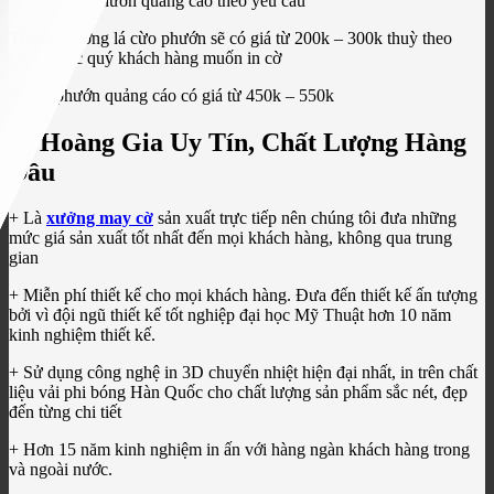
in cờ phướn quảng cáo theo yêu cầu
Thông thường lá cừo phướn sẽ có giá từ 200k – 300k thuỳ theo
kích thước quý khách hàng muốn in cờ
Đế cờ phướn quảng cáo có giá từ 450k – 550k
In Hoàng Gia Uy Tín, Chất Lượng Hàng
Đầu
+ Là
xưởng may cờ
sản xuất trực tiếp nên chúng tôi đưa những
mức giá sản xuất tốt nhất đến mọi khách hàng, không qua trung
gian
+ Miễn phí thiết kế cho mọi khách hàng. Đưa đến thiết kế ấn tượng
bởi vì đội ngũ thiết kế tốt nghiệp đại học Mỹ Thuật hơn 10 năm
kinh nghiệm thiết kế.
+ Sử dụng công nghệ in 3D chuyển nhiệt hiện đại nhất, in trên chất
liệu vải phi bóng Hàn Quốc cho chất lượng sản phẩm sắc nét, đẹp
đến từng chi tiết
+ Hơn 15 năm kinh nghiệm in ấn với hàng ngàn khách hàng trong
và ngoài nước.