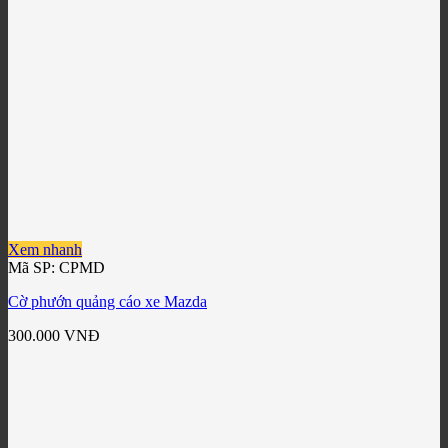
Xem nhanh
Mã SP: CPMD
Cờ phướn quảng cáo xe Mazda
300.000
VNĐ