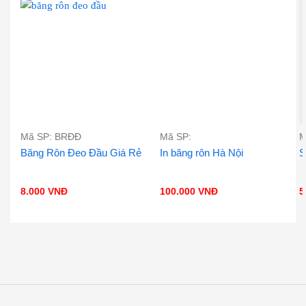
Mã SP: BRĐĐ
Mã SP:
M
Băng Rôn Đeo Đầu Giá Rẻ
In băng rôn Hà Nội
S
8.000
VNĐ
100.000
VNĐ
5